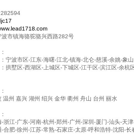
282594
djc17
/www.lead1718.com
宁波市镇海骆驼骆兴西路282号
：
：宁波市区
-
江东
-
海曙
-
江北
-
镇海
-
北仑
-
慈溪
-
余姚
-
象山
：拱墅区
-
西湖区
-
上城区
-
下城区
-
江干区
-
滨江区
-
余杭
：
 温州 嘉兴 湖州 绍兴 金华 衢州 舟山 台州 丽水
：
海
-
浙江
-
广东
-
河南
-
杭州
-
郑州
-
广州
-
深圳
-
厦门
-
汕头
-
天津
通
-
合肥
-
徐州
-
江苏
-
常熟
-
石家庄
-
太原
-
呼和浩特
-
沈阳
-
长