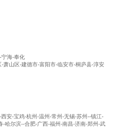
-
宁海
-
奉化
区
-
萧山区
-
建德市
-
富阳市
-
临安市
-
桐庐县
-
淳安
-
西安
-
宝鸡
-
杭州
-
温州
-
常州
-
无锡
-
苏州
--
镇江
-
春
-
哈尔滨
--
合肥
-
广西
-
福州
-
南昌
-
济南
-
郑州
-
武