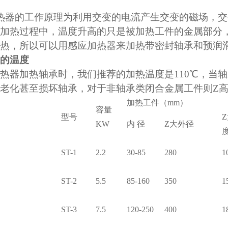
热器的工作原理为利用交变的电流产生交变的磁场，交
加热过程中，温度升高的只是被加热工件的金属部分
热，所以可以用感应加热器来加热带密封轴承和预润
的温度
热器加热轴承时，我们推荐的加热温度是
110
℃，当轴
老化甚至损坏轴承，对于非轴承类闭合金属工件则Z
加热工件
（mm）
容量
型号
KW
内 径
Z大外径
ST-1
2.2
30-85
280
1
ST-2
5.5
85-160
350
1
ST-3
7.5
120-250
400
1