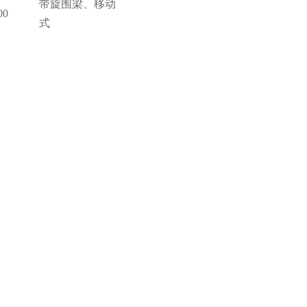
带旋围梁、移动
00
式