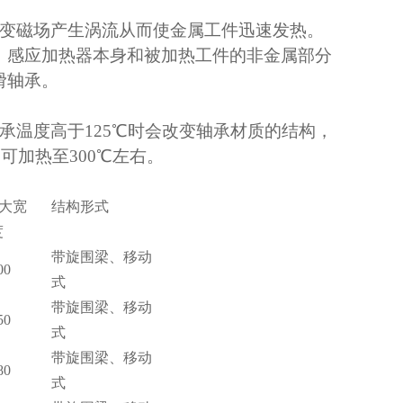
变磁场产生涡流从而使金属工件迅速发热。
，感应加热器本身和被加热工件的非金属部分
滑轴承。
承温度高于
125
℃时会改变轴承材质的结构，
高可加热至
300
℃左右。
Z大宽
结构形式
度
带旋围梁、移动
00
式
带旋围梁、移动
50
式
带旋围梁、移动
80
式