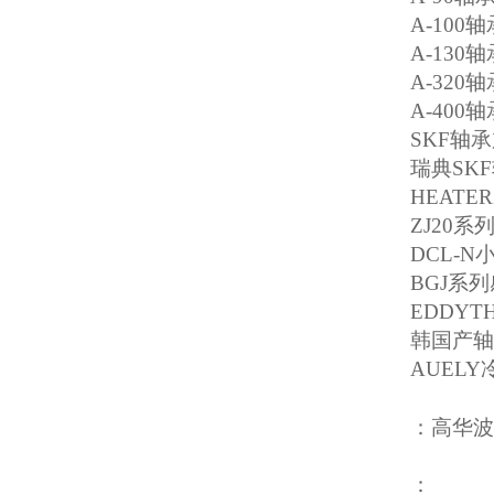
A-100
轴
A-130
轴
A-320
轴
A-400
轴
SKF
轴承
瑞典
SKF
HEATER
ZJ20
系
DCL-N
BGJ
系列
EDDYTH
韩国产轴
AUELY
：高华波
：