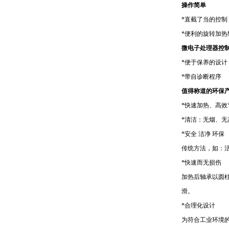
操作简单
*
直截了当的控制
*
便利的旋转加热
微电子处理器控
*
便于保养的设计
*
带自诊断程序
值得称道的环保
*
快速加热、高效
*
清洁：无烟、无
*
安全 洁净 环保
传统方法，如：
*
快速而无损伤
加热后轴承以圆
滑。
*
合理化设计
为符合工业环境