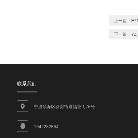
上一篇：
E7
下一篇：
Y
联系我们
宁波镇海区骆驼街道福业街76号
1042282594