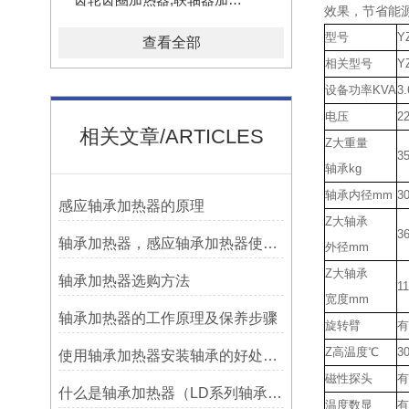
效果，节省能
型号
Y
查看全部
相关型号
Y
设备功率
KVA
3.
电压
2
相关文章/ARTICLES
Z大重量
3
轴承
kg
轴承内径
mm
30
感应轴承加热器的原理
Z大轴承
3
轴承加热器，感应轴承加热器使用常见问题总结！
外径
mm
Z大轴承
轴承加热器选购方法
1
宽度
mm
轴承加热器的工作原理及保养步骤
旋转臂
有
Z高温度
℃
3
使用轴承加热器安装轴承的好处及优势——宁波利德
磁性探头
有
什么是轴承加热器（LD系列轴承加热器）-宁波利德仪器
温度数显
有