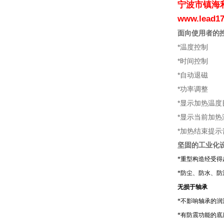
宁波市镇海利
www.lea
面向使用者的
*温度控制
*时间控制
*自动退磁
*功率调整
*显示加热温
*显示当前加
*加热结束提示
坚固的工业化
*
重型构造经受得
*
防尘、防水、防
无损于轴承
*
不影响轴承的润
*
有防震功能的底