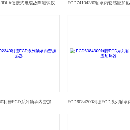
利德LD108-3DLA便携式电缆故障测试仪查询仪
FCD6692340利德FCD系列轴承内套加热器