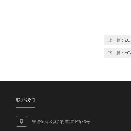
上一篇：
ZQ
下一篇：
YC
联系我们
宁波镇海区骆驼街道福业街76号